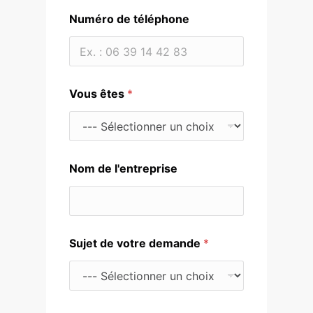
V
Numéro de téléphone
o
t
r
e
d
e
Vous êtes
*
m
a
n
d
e
N
Nom de l'entreprise
u
m
é
r
o
Sujet de votre demande
*