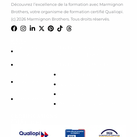
Découvrez l’excellence de la formation avec Marmignon
Brothers, votre organisme de formation certifié Qualiopi.
(c) 2026 Marmignon Brothers. Tous droits réservés.
MENU
Conditions
Nos formations anglais en
générales
entreprise en France
Mentions légales
Nos formations IA en France
Avis et
Indicateur de performance
témoignages
méthode e-dutainment
clients
pourquoi nous choisir ?
Livret d'accueil
Presse, médias & partenaires
CERTIFICATIONS
QUALIOPI