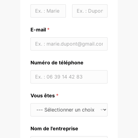
Prénom
Nom
E-mail
*
Numéro de téléphone
v
Vous êtes
*
o
t
r
e
d
e
Nom de l'entreprise
d
e