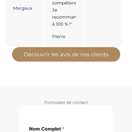
compétences...
Margaux
Je
recommande
à 100 % !"
Pierre
Découvrir les avis de nos clients
Formulaire de contact
Nom Complet
*