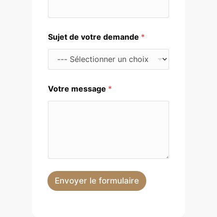
m
a
n
d
Sujet de votre demande
*
e
Votre message
*
Envoyer le formulaire