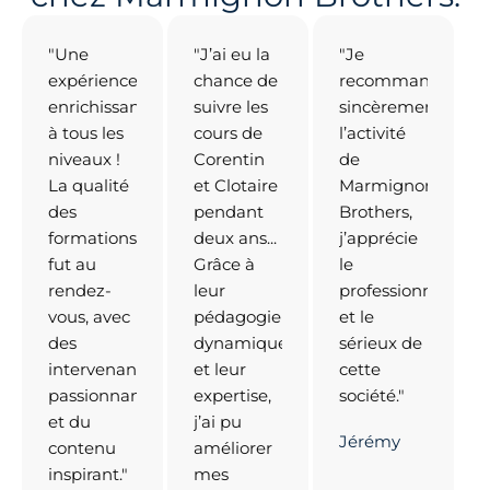
"Une
"J’ai eu la
"Je
expérience
chance de
recommande
enrichissante
suivre les
sincèrement
à tous les
cours de
l’activité
niveaux !
Corentin
de
La qualité
et Clotaire
Marmignon
des
pendant
Brothers,
formations
deux ans...
j’apprécie
fut au
Grâce à
le
rendez-
leur
professionnalisme
vous, avec
pédagogie
et le
des
dynamique
sérieux de
intervenants
et leur
cette
passionnants
expertise,
société."
et du
j’ai pu
Jérémy
contenu
améliorer
inspirant."
mes