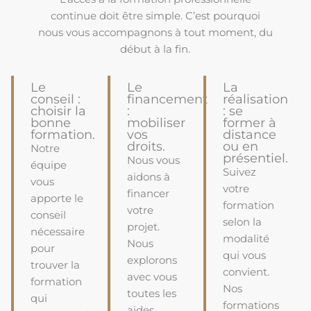
continue doit être simple. C’est pourquoi
nous vous accompagnons à tout moment, du
début à la fin.
Le
Le
La
conseil :
financement
réalisation
choisir la
:
: se
bonne
mobiliser
former à
formation.
vos
distance
droits.
ou en
Notre
présentiel.
Nous vous
équipe
Suivez
aidons à
vous
votre
financer
apporte le
formation
votre
conseil
selon la
projet.
nécessaire
modalité
Nous
pour
qui vous
explorons
trouver la
convient.
avec vous
formation
Nos
toutes les
qui
formations
aides