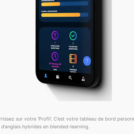
rissez sur votre ‘Profil’. C’est votre tableau de bord person
d’anglais hybrides en blended-learning.