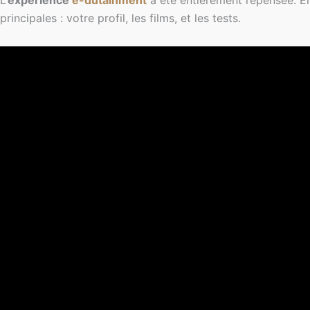
L’
expérience
e-dutainment
a été entièrement repensée. Ell
principales : votre profil, les films, et les tests.