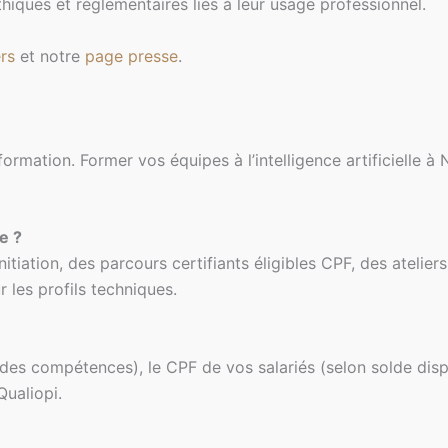
 éthiques et réglementaires liés à leur usage professionnel.
rs
et notre
page presse
.
ation. Former vos équipes à l’intelligence artificielle à Ni
e ?
iation, des parcours certifiants éligibles CPF, des atelier
 les profils techniques.
es compétences), le CPF de vos salariés (selon solde dispo
ualiopi.