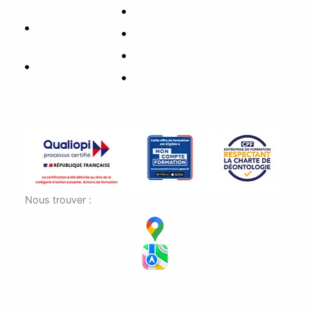
Avis et
Indicateur de performance
témoignages
méthode e-dutainment
clients
pourquoi nous choisir ?
Livret d'accueil
Presse, médias & partenaires
CERTIFICATIONS
QUALIOPI
Nous trouver :