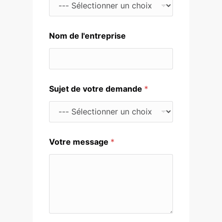
Nom de l'entreprise
*
Sujet de votre demande
*
V
o
u
s
*
Votre message
*