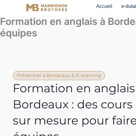
Aller
Accueil
e-duta
au
Formation en anglais à Bordea
contenu
équipes
Présentiel à Bordeaux & E-learning
Formation en anglais
Bordeaux
: des cours
sur mesure pour faire