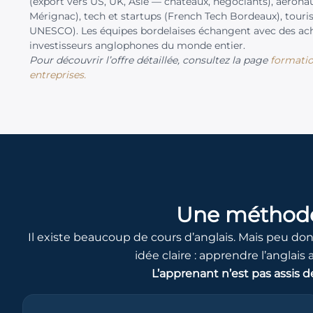
(export vers US, UK, Asie — châteaux, négociants), aérona
Mérignac), tech et startups (French Tech Bordeaux), touris
UNESCO). Les équipes bordelaises échangent avec des ache
investisseurs anglophones du monde entier.
Pour découvrir l’offre détaillée, consultez la page
formatio
entreprises.
Une méthode
Il existe beaucoup de cours d’anglais. Mais peu d
idée claire : apprendre l’anglais
L’apprenant n’est pas assis dev