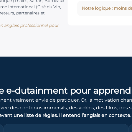
utique (Thales, Safran, Bordeaux
me international (Cité du Vin,
Notre logique : moins de
teurs, partenaires et
n anglais professionnel pour
 e-dutainment pour apprend
onnent vraiment envie de pratiquer. Or, la motivation c
 avec des contenus immersifs, des vidéos, des films, des sé
ant une liste de règles. Il entend l’anglais en contexte. Il