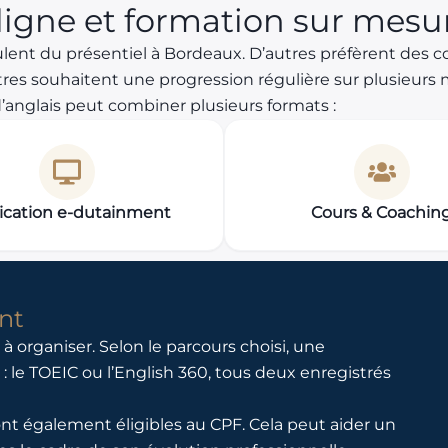
 ligne et formation sur mesu
lent du présentiel à Bordeaux. D’autres préfèrent des co
res souhaitent une progression régulière sur plusieurs m
’anglais peut combiner plusieurs formats :
ication e-dutainment
Cours & Coachin
nt
à organiser. Selon le parcours choisi, une
 : le TOEIC ou l’English 360, tous deux enregistrés
ont également éligibles au CPF. Cela peut aider un