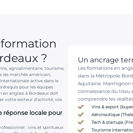
 formation
rdeaux
?
Un ancrage terri
Les formations en angl
ins, agroalimentaire, tourisme,
rs les marchés américain,
dans la Métropole Borde
internationale active dans le
Aquitaine. Marmignon B
 prérequis pour les équipes
connaissance du tissu
n en anglais à Bordeaux doit
comprendre les réalités 
er votre secteur d’activité, vos
Vins & export (buyer
e réponse locale pour
Aéronautique (Thale
Tech & startups (Fr
fessionnel : vins et spiritueux
Tourisme internation