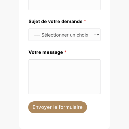
Sujet de votre demande
*
E
Votre message
*
-
m
a
i
l
S
u
j
e
t
Envoyer le formulaire
d
e