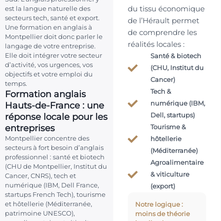
du tissu économique
est la langue naturelle des
secteurs tech, santé et export.
de l’Hérault permet
Une formation en anglais à
de comprendre les
Montpellier doit donc parler le
réalités locales :
langage de votre entreprise.
Elle doit intégrer votre secteur
Santé & biotech
d’activité, vos urgences, vos
(CHU, Institut du
objectifs et votre emploi du
Cancer)
temps.
Tech &
Formation anglais
Hauts-de-France : une
numérique (IBM,
réponse locale pour les
Dell, startups)
entreprises
Tourisme &
Montpellier concentre des
hôtellerie
secteurs à fort besoin d’anglais
(Méditerranée)
professionnel : santé et biotech
Agroalimentaire
(CHU de Montpellier, Institut du
& viticulture
Cancer, CNRS), tech et
numérique (IBM, Dell France,
(export)
startups French Tech), tourisme
et hôtellerie (Méditerranée,
Notre logique :
patrimoine UNESCO),
moins de théorie