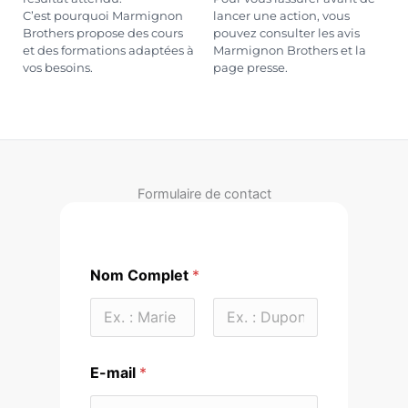
C’est pourquoi Marmignon
lancer une action, vous
Brothers propose des cours
pouvez consulter les avis
et des formations adaptées à
Marmignon Brothers et la
vos besoins.
page presse.
Formulaire de contact
Nom Complet
*
Prénom
Nom
V
E-mail
*
o
t