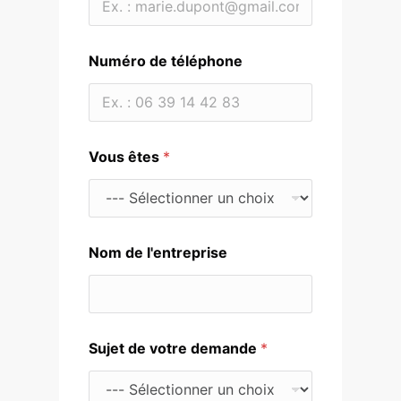
r
e
l
'
Numéro de téléphone
e
n
t
r
e
p
Vous êtes
*
r
i
s
e
l
Nom de l'entreprise
'
e
n
t
r
e
Sujet de votre demande
*
p
r
i