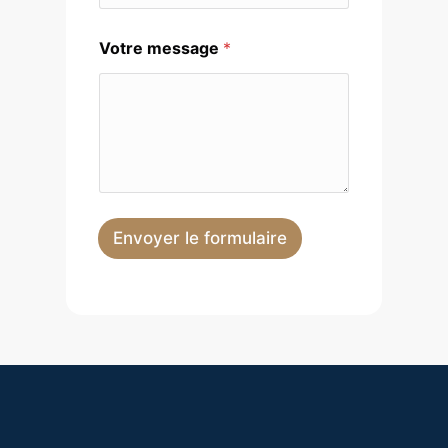
s
e
Votre message
*
Envoyer le formulaire