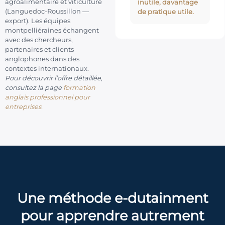
agroalimentaire et viticulture
inutile, davantage
(Languedoc-Roussillon —
de pratique utile.
export). Les équipes
montpelliéraines échangent
avec des chercheurs,
partenaires et clients
anglophones dans des
contextes internationaux.
Pour découvrir l’offre détaillée,
consultez la page
formation
anglais professionnel pour
entreprises.
Une méthode e-dutainment
pour apprendre autrement