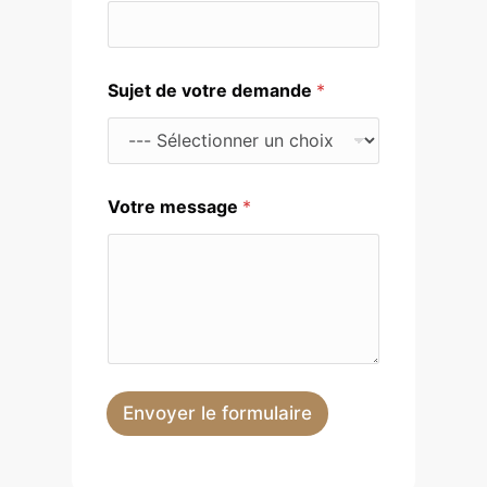
*
Sujet de votre demande
*
E
-
m
a
i
l
Votre message
*
N
u
m
é
r
o
Envoyer le formulaire