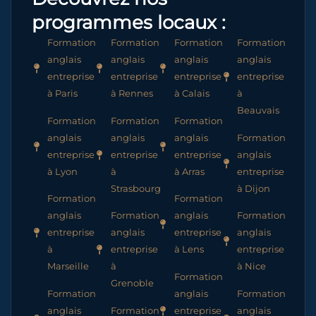
programmes locaux :
Formation
Formation
Formation
Formation
anglais
anglais
anglais
anglais
entreprise
entreprise
entreprise
entreprise
à Paris
à Rennes
à Calais
à
Beauvais
Formation
Formation
Formation
anglais
anglais
anglais
Formation
entreprise
entreprise
entreprise
anglais
à Lyon
à
à Arras
entreprise
Strasbourg
à Dijon
Formation
Formation
anglais
Formation
anglais
Formation
entreprise
anglais
entreprise
anglais
à
entreprise
à Lens
entreprise
Marseille
à
à Nice
Formation
Grenoble
Formation
anglais
Formation
anglais
Formation
entreprise
anglais