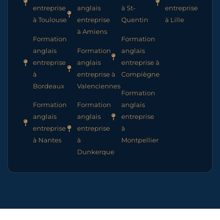
entreprise
anglais
à St-
entreprise
à Toulouse
entreprise
Quentin
à Lille
à Amiens
Formation
Formation
anglais
Formation
anglais
entreprise
anglais
entreprise à
à
entreprise à
Compiègne
Bordeaux
Valenciennes
Formation
Formation
Formation
anglais
anglais
anglais
entreprise
entreprise
entreprise
à
à Nantes
à
Montpellier
Dunkerque