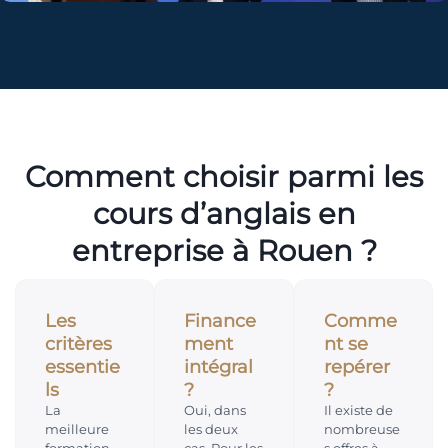
Comment choisir parmi les
cours d’anglais en
entreprise à Rouen ?
Les
Finance
Comme
critères
ment
nt se
essentie
intégral
repérer
ls
?
?
La
Oui, dans
Il existe de
meilleure
les deux
nombreuse