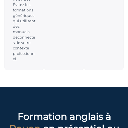
Évitez les
formations
génériques
qui utilisent
des
manuels
déconnecté
s de votre
contexte
professionn
el.
Formation anglais à