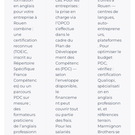
formation
cas. Pour les
s offres à
en anglais
entreprises :
Rouen —
pour votre
la prise en
centres de
entreprise à
charge via
langues,
Rouen
l’OPCO
auto-
combine :
s’effectue
entreprene
une
dans le
urs,
certification
cadre du
plateformes
reconnue
Plan de
. Pour
(TOEIC,
Développe
optimiser le
inscrit au
ment des
budget
Répertoire
Compétenc
PDC,
Spécifique
es (PDC) —
vérifiez :
France
selon
certification
Compétenc
l’enveloppe
Qualiopi,
es) ou un
disponible,
spécialisati
parcours
le
on en
PDC sur
financeme
anglais
mesure ;
nt peut
professionn
des
couvrir tout
el, et
formateurs
ou partie
références
praticiens
des frais.
terrain.
de l’anglais
Pour les
Marmignon
professionn
salariés
Brothers se