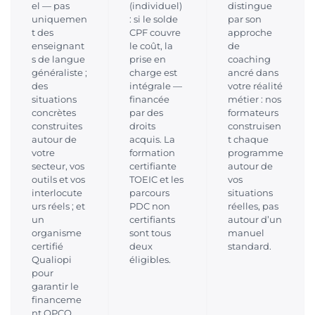
el — pas
(individuel)
distingue
uniquemen
: si le solde
par son
t des
CPF couvre
approche
enseignant
le coût, la
de
s de langue
prise en
coaching
généraliste ;
charge est
ancré dans
des
intégrale —
votre réalité
situations
financée
métier : nos
concrètes
par des
formateurs
construites
droits
construisen
autour de
acquis. La
t chaque
votre
formation
programme
secteur, vos
certifiante
autour de
outils et vos
TOEIC et les
vos
interlocute
parcours
situations
urs réels ; et
PDC non
réelles, pas
un
certifiants
autour d’un
organisme
sont tous
manuel
certifié
deux
standard.
Qualiopi
éligibles.
pour
garantir le
financeme
nt OPCO.