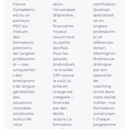
France
selon
certification
Compétenc
l’enveloppe
Qualiopi,
es) ou un
disponible,
spécialisati
parcours
le
on en
PDC sur
financeme
anglais
mesure ;
nt peut
professionn
des
couvrir tout
el, et
formateurs
ou partie
références
praticiens
des frais.
terrain.
de l’anglais
Pour les
Marmignon
professionn
salariés
Brothers se
el — pas
(individuel)
distingue
uniquemen
: si le solde
par son
t des
CPF couvre
approche
enseignant
le coût, la
de
s de langue
prise en
coaching
généraliste ;
charge est
ancré dans
des
intégrale —
votre réalité
situations
financée
métier : nos
concrètes
par des
formateurs
construites
droits
construisen
autour de
acquis. La
t chaque
votre
formation
programme