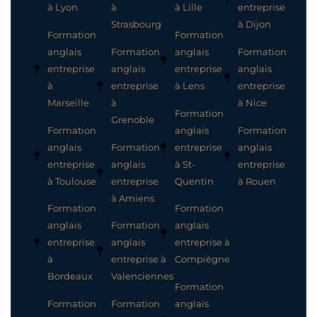
à Lyon
à
à Lille
entreprise
Strasbourg
à Dijon
Formation
Formation
anglais
Formation
anglais
Formation
entreprise
anglais
entreprise
anglais
à
entreprise
à Lens
entreprise
Marseille
à
à Nice
Formation
Grenoble
Formation
anglais
Formation
anglais
Formation
entreprise
anglais
entreprise
anglais
à St-
entreprise
à Toulouse
entreprise
Quentin
à Rouen
à Amiens
Formation
Formation
anglais
Formation
anglais
entreprise
anglais
entreprise à
à
entreprise à
Compiègne
Bordeaux
Valenciennes
Formation
Formation
Formation
anglais