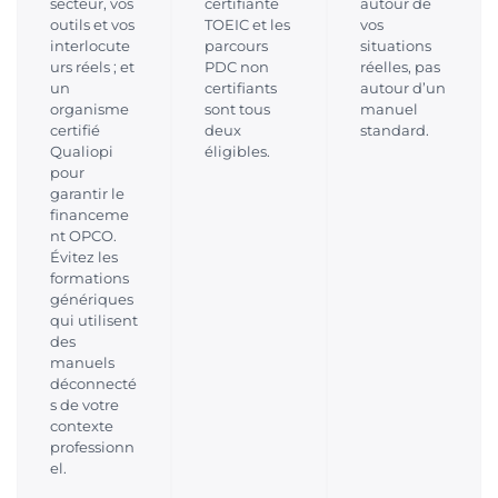
secteur, vos
certifiante
autour de
outils et vos
TOEIC et les
vos
interlocute
parcours
situations
urs réels ; et
PDC non
réelles, pas
un
certifiants
autour d’un
organisme
sont tous
manuel
certifié
deux
standard.
Qualiopi
éligibles.
pour
garantir le
financeme
nt OPCO.
Évitez les
formations
génériques
qui utilisent
des
manuels
déconnecté
s de votre
contexte
professionn
el.