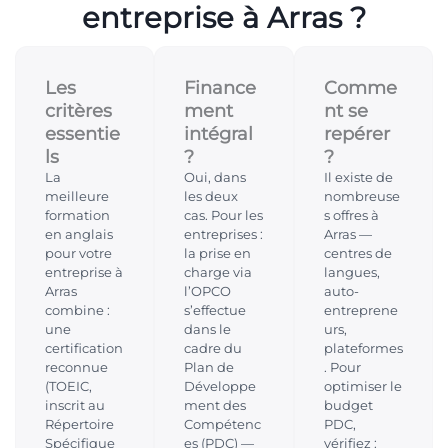
entreprise à Arras ?
Les
Finance
Comme
critères
ment
nt se
essentie
intégral
repérer
ls
?
?
La
Oui, dans
Il existe de
meilleure
les deux
nombreuse
formation
cas. Pour les
s offres à
en anglais
entreprises :
Arras —
pour votre
la prise en
centres de
entreprise à
charge via
langues,
Arras
l’OPCO
auto-
combine :
s’effectue
entreprene
une
dans le
urs,
certification
cadre du
plateformes
reconnue
Plan de
. Pour
(TOEIC,
Développe
optimiser le
inscrit au
ment des
budget
Répertoire
Compétenc
PDC,
Spécifique
es (PDC) —
vérifiez :