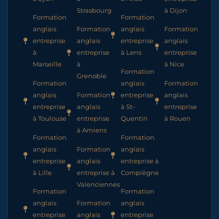
Strasbourg
à Dijon
Formation
Formation
anglais
Formation
anglais
Formation
entreprise
anglais
entreprise
anglais
à
entreprise
à Lens
entreprise
Marseille
à
à Nice
Formation
Grenoble
Formation
anglais
Formation
anglais
Formation
entreprise
anglais
entreprise
anglais
à St-
entreprise
à Toulouse
entreprise
Quentin
à Rouen
à Amiens
Formation
Formation
anglais
Formation
anglais
entreprise
anglais
entreprise à
à Lille
entreprise à
Compiègne
Valenciennes
Formation
Formation
anglais
Formation
anglais
entreprise
anglais
entreprise