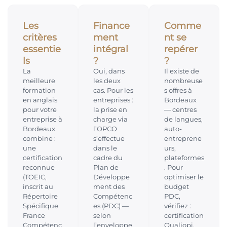
Les
Finance
Comme
critères
ment
nt se
essentie
intégral
repérer
ls
?
?
La
Oui, dans
Il existe de
meilleure
les deux
nombreuse
formation
cas. Pour les
s offres à
en anglais
entreprises :
Bordeaux
pour votre
la prise en
— centres
entreprise à
charge via
de langues,
Bordeaux
l’OPCO
auto-
combine :
s’effectue
entreprene
une
dans le
urs,
certification
cadre du
plateformes
reconnue
Plan de
. Pour
(TOEIC,
Développe
optimiser le
inscrit au
ment des
budget
Répertoire
Compétenc
PDC,
Spécifique
es (PDC) —
vérifiez :
France
selon
certification
Compétenc
l’enveloppe
Qualiopi,