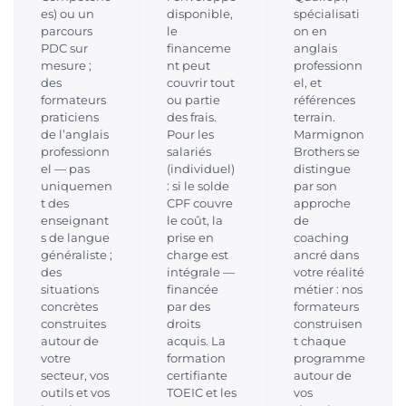
es) ou un
disponible,
spécialisati
parcours
le
on en
PDC sur
financeme
anglais
mesure ;
nt peut
professionn
des
couvrir tout
el, et
formateurs
ou partie
références
praticiens
des frais.
terrain.
de l’anglais
Pour les
Marmignon
professionn
salariés
Brothers se
el — pas
(individuel)
distingue
uniquemen
: si le solde
par son
t des
CPF couvre
approche
enseignant
le coût, la
de
s de langue
prise en
coaching
généraliste ;
charge est
ancré dans
des
intégrale —
votre réalité
situations
financée
métier : nos
concrètes
par des
formateurs
construites
droits
construisen
autour de
acquis. La
t chaque
votre
formation
programme
secteur, vos
certifiante
autour de
outils et vos
TOEIC et les
vos