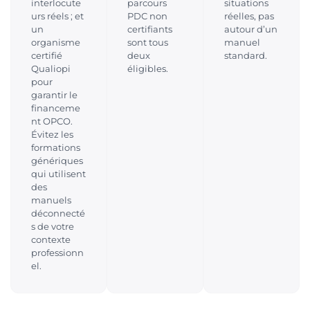
interlocute
parcours
situations
urs réels ; et
PDC non
réelles, pas
un
certifiants
autour d’un
organisme
sont tous
manuel
certifié
deux
standard.
Qualiopi
éligibles.
pour
garantir le
financeme
nt OPCO.
Évitez les
formations
génériques
qui utilisent
des
manuels
déconnecté
s de votre
contexte
professionn
el.