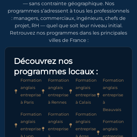
— sans contrainte géographique. Nos
programmes s’adressent à tous les professionnels
: managers, commerciaux, ingénieurs, chefs de
projet, RH — quel que soit leur niveau initial.
Retrouvez nos programmes dans les principales
villes de France :
Découvrez nos
programmes locaux :
Formation
Formation
Formation
Formation
anglais
anglais
anglais
anglais
entreprise
entreprise
entreprise
entreprise
à Paris
à Rennes
à Calais
à
Beauvais
Formation
Formation
Formation
anglais
anglais
anglais
Formation
entreprise
entreprise
entreprise
anglais
à Lyon
à
à Arras
entreprise