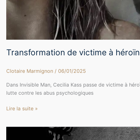
Transformation de victime à héroïn
Clotaire Marmignon
/
06/01/2025
Dans Invisible Man, Cecilia Kass passe de victime à héro
lutte contre les abus psychologiques
Lire la suite »
Analyse
visuelle