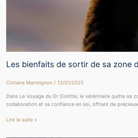
Dolittle
Les bienfaits de sortir de sa zone
Clotaire Marmignon
/
13/01/2025
Dans Le Voyage du Dr Dolittle, le vétérinaire quitte sa 
collaboration et sa confiance en soi, offrant de précie
Lire la suite »