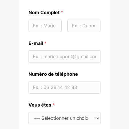
Nom Complet
*
Prénom
Nom
E
E-mail
*
-
m
a
i
l
d
Numéro de téléphone
e
N
u
m
é
r
Vous êtes
*
o