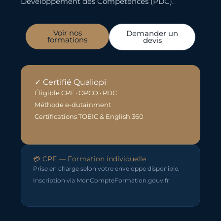
Développement des Compétences (PDC).
Voir nos
Demander un
formations
devis
✓ Certifié Qualiopi
Éligible CPF · OPCO · PDC
Méthode e-dutainment
Certifications TOEIC & English 360
💳 CPF — Formation individuelle
Prise en charge selon votre enveloppe disponible.
Inscription via MonCompteFormation.gouv.fr