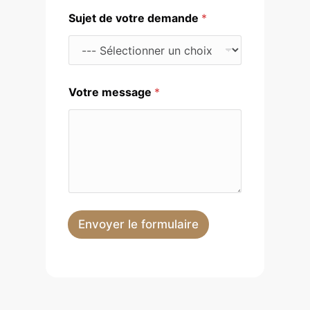
Sujet de votre demande
*
m
Votre message
*
e
s
s
a
g
e
d
e
N
u
Envoyer le formulaire
m
é
r
o