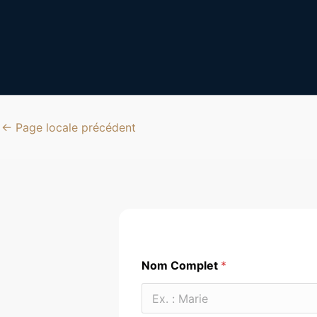
←
Page locale précédent
Nom Complet
*