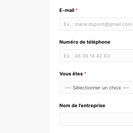
Prénom
E-mail
*
Numéro de téléphone
E
Vous êtes
*
-
m
a
i
l
*
Nom de l'entreprise
S
u
j
e
t