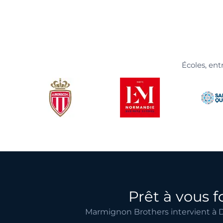
Écoles, ent
Prêt à vous 
Marmignon Brothers intervient à D