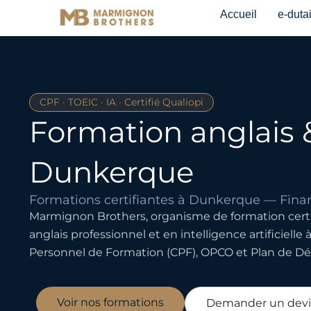
Aller
Accueil
e-duta
au
contenu
CPF · TOEIC · IA · Certifié Qualiopi
Formation anglais 
Dunkerque
Formations certifiantes à Dunkerque — Fi
Marmignon Brothers, organisme de formation certi
anglais professionnel et en intelligence artificiel
Personnel de Formation (CPF), OPCO et Plan de 
Voir nos formations
Demander un devi