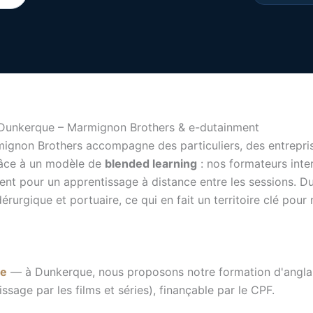
à Dunkerque – Marmignon Brothers & e-dutainment
ignon Brothers accompagne des particuliers, des entrepris
râce à un modèle de
blended learning
: nos formateurs inter
nt pour un apprentissage à distance entre les sessions. Du
dérurgique et portuaire, ce qui en fait un territoire clé pou
te
— à Dunkerque, nous proposons notre formation d'anglais 
age par les films et séries), finançable par le CPF.