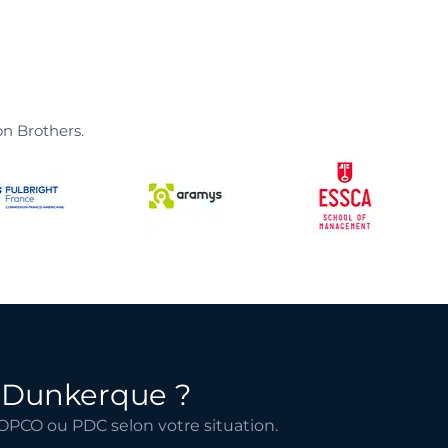
on Brothers.
à Dunkerque ?
OPCO ou PDC selon votre situation.