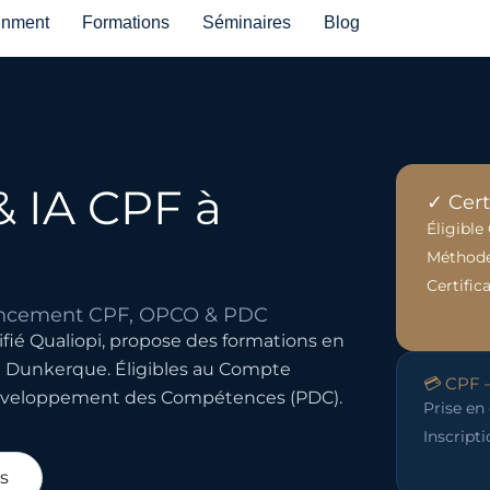
inment
Formations
Séminaires
Blog
& IA CPF à
✓ Cert
Éligibl
Méthode
Certific
nancement CPF, OPCO & PDC
fié Qualiopi, propose des formations en
le à Dunkerque. Éligibles au Compte
💳 CPF 
Développement des Compétences (PDC).
Prise en
Inscript
s