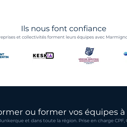
Ils nous font confiance
reprises et collectivités forment leurs équipes avec Marmign
former ou former vos équipes 
unkerque et dans toute la région. Prise en charge CPF, 