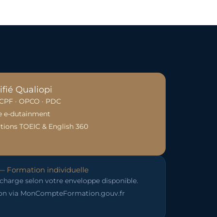
ifié Qualiopi
e CPF · OPCO · PDC
 e-dutainment
ations TOEIC & English 360
— Formation individuelle
 charge selon votre enveloppe disponible.
ion via MonCompteFormation.gouv.fr